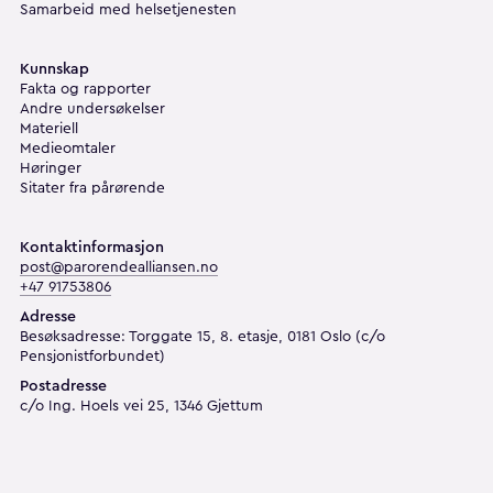
Samarbeid med helsetjenesten
Kunnskap
Fakta og rapporter
Andre undersøkelser
Materiell
Medieomtaler
Høringer
Sitater fra pårørende
Kontaktinformasjon
post@parorendealliansen.no
+47 91753806
Adresse
Besøksadresse: Torggate 15, 8. etasje, 0181 Oslo (c/o
Pensjonistforbundet)
Postadresse
c/o Ing. Hoels vei 25, 1346 Gjettum