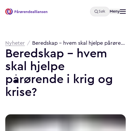
Åpne
Meny
Søk
Pårørendealliansen
Brødsmulesti
Nyheter
/
Beredskap - hvem skal hjelpe pårørende i krig og krise?
Beredskap - hvem
skal hjelpe
pårørende i krig og
krise?