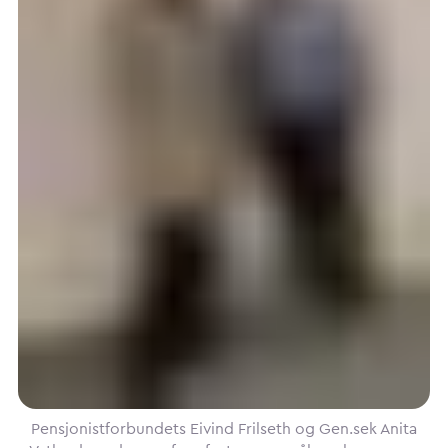
Pensjonistforbundets Eivind Frilseth og Gen.sek Anita