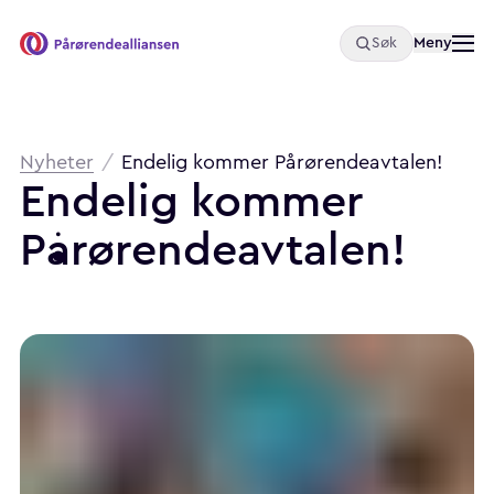
Åpne
Meny
Søk
Pårørendealliansen
Brødsmulesti
Nyheter
/
Endelig kommer Pårørendeavtalen!
Endelig
kommer
Pårørendeavtalen!