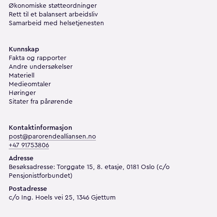
Økonomiske støtteordninger
Rett til et balansert arbeidsliv
Samarbeid med helsetjenesten
Kunnskap
Fakta og rapporter
Andre undersøkelser
Materiell
Medieomtaler
Høringer
Sitater fra pårørende
Kontaktinformasjon
post@parorendealliansen.no
+47 91753806
Adresse
Besøksadresse: Torggate 15, 8. etasje, 0181 Oslo (c/o
Pensjonistforbundet)
Postadresse
c/o Ing. Hoels vei 25, 1346 Gjettum