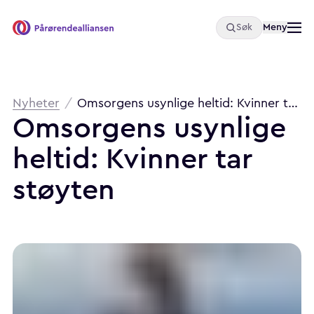
Åpne
Meny
Søk
Pårørendealliansen
Brødsmulesti
Nyheter
/
Omsorgens usynlige heltid: Kvinner tar støyten
Omsorgens usynlige
heltid: Kvinner tar
støyten