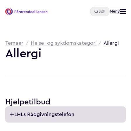
Åpne
Meny
Søk
Pårørendealliansen
Brødsmulesti
Temaer
/
Helse- og sykdomskategori
/
Allergi
Allergi
Hjelpetilbud
LHLs Rådgivningstelefon