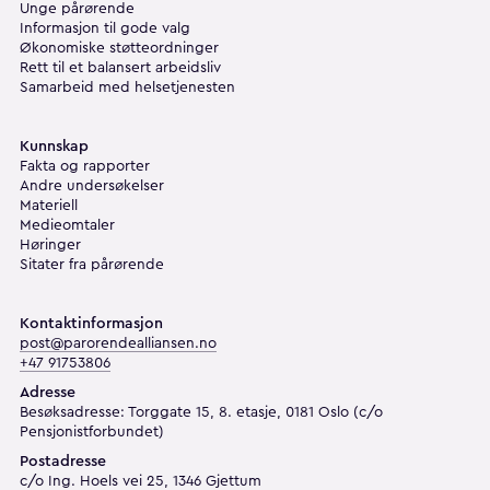
Unge pårørende
Informasjon til gode valg
Økonomiske støtteordninger
Rett til et balansert arbeidsliv
Samarbeid med helsetjenesten
Kunnskap
Fakta og rapporter
Andre undersøkelser
Materiell
Medieomtaler
Høringer
Sitater fra pårørende
Kontaktinformasjon
post@parorendealliansen.no
+47 91753806
Adresse
Besøksadresse: Torggate 15, 8. etasje, 0181 Oslo (c/o
Pensjonistforbundet)
Postadresse
c/o Ing. Hoels vei 25, 1346 Gjettum