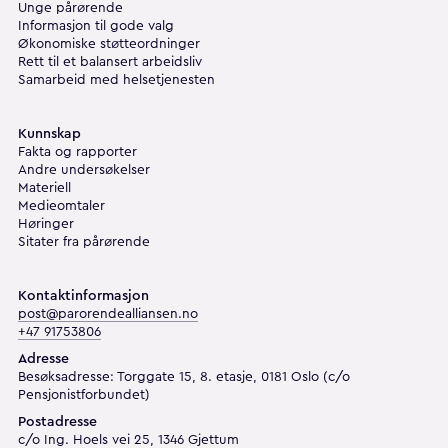
Unge pårørende
Informasjon til gode valg
Økonomiske støtteordninger
Rett til et balansert arbeidsliv
Samarbeid med helsetjenesten
Kunnskap
Fakta og rapporter
Andre undersøkelser
Materiell
Medieomtaler
Høringer
Sitater fra pårørende
Kontaktinformasjon
post@parorendealliansen.no
+47 91753806
Adresse
Besøksadresse: Torggate 15, 8. etasje, 0181 Oslo (c/o
Pensjonistforbundet)
Postadresse
c/o Ing. Hoels vei 25, 1346 Gjettum