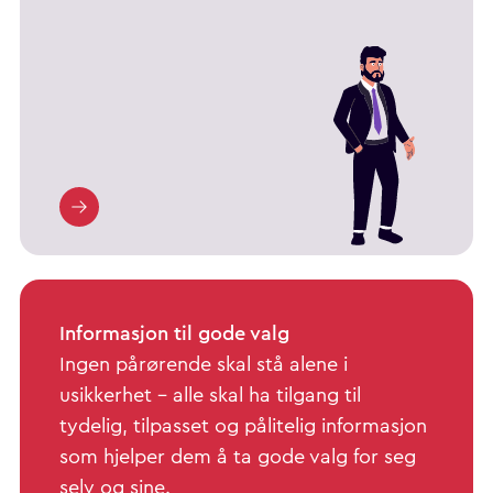
Informasjon til gode valg
Ingen pårørende skal stå alene i
usikkerhet – alle skal ha tilgang til
tydelig, tilpasset og pålitelig informasjon
som hjelper dem å ta gode valg for seg
selv og sine.