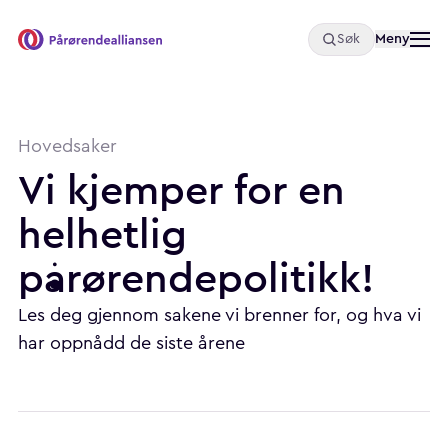
Åpne
Meny
Søk
Pårørendealliansen
Hovedsaker
Vi
kjemper
for
en
helhetlig
pårørendepolitikk!
Les deg gjennom sakene vi brenner for, og hva vi
har oppnådd de siste årene