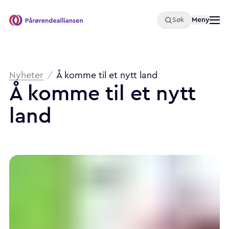
Åpne
Meny
Søk
Pårørendealliansen
Brødsmulesti
Nyheter
/
Å komme til et nytt land
Å komme til et nytt
land