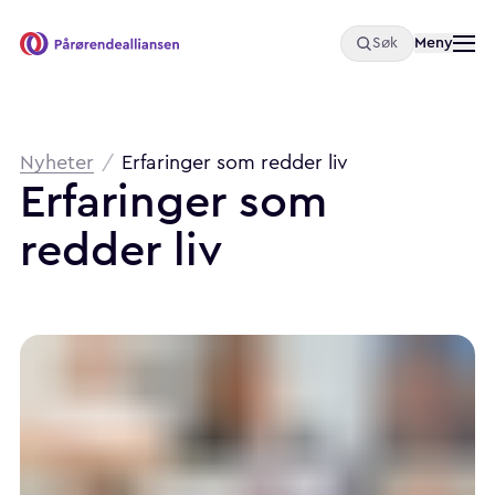
Åpne
Meny
Søk
Pårørendealliansen
Brødsmulesti
Nyheter
/
Erfaringer som redder liv
Erfaringer
som
redder
liv