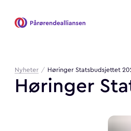
Pårørendealliansen
Brødsmulesti
Nyheter
/
Høringer Statsbudsjettet 20
Høringer
Sta