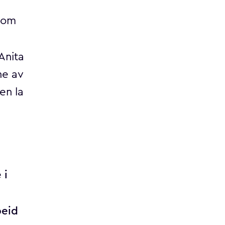
 som
Anita
ne av
en la
 i
beid