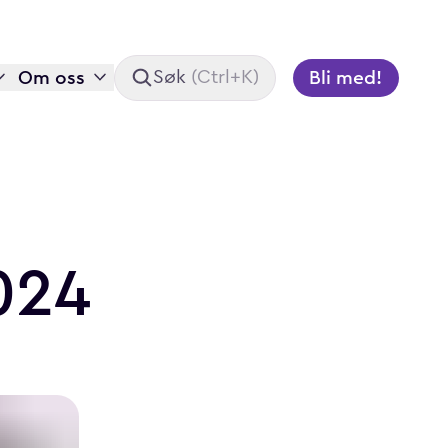
Om oss
Bli med!
Søk
(
Ctrl+K
)
024