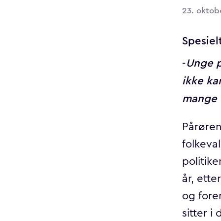
23. oktob
Spesiel
Unge p
-
ikke ka
mange 
Pårøren
folkeva
politike
år, ette
og fore
sitter i