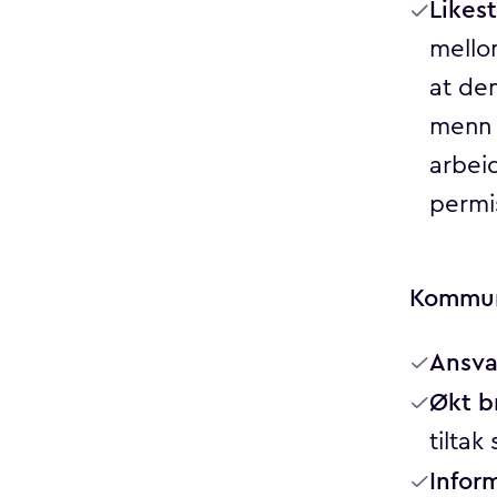
Likest
mello
at den
menn 
arbei
permis
Kommun
Ansva
Økt br
tiltak
Infor