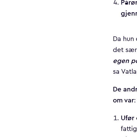
Pårø
gjen
Da hun 
det sær
egen po
sa Vatl
De andr
om var
:
Ufør
fatti