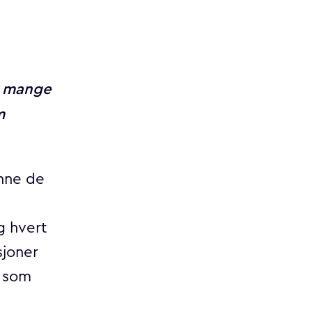
t mange
m
inne de
g hvert
sjoner
e som