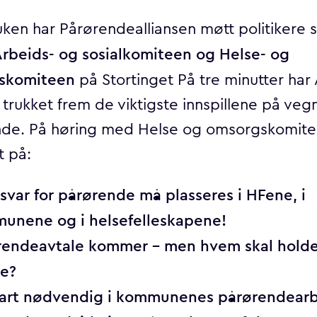
ken har Pårørendealliansen møtt politikere
Arbeids- og sosialkomiteen og Helse- og
skomiteen
på Stortinget På tre minutter har 
 trukket frem de viktigste innspillene på veg
de. På høring med Helse og omsorgskomite
t på:
svar for pårørende må plasseres i HFene, i
unene og i helsefelleskapene!
rendeavtale kommer – men hvem skal holde
e?
fart nødvendig i kommunenes pårørendear