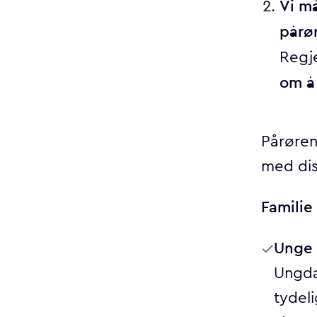
Vi m
pårø
Regje
om å
Pårøren
med dis
Familie
Unge 
Ungda
tydeli