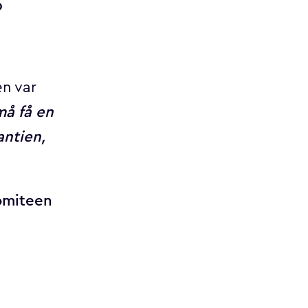
p
n var
må få en
antien,
omiteen