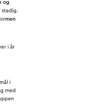
e og
 stadig.
men
for
er i år
mål i
 og med
ruppen