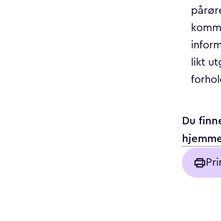
pårøre
kommu
inform
likt u
forho
Du finn
hjemme
Pri