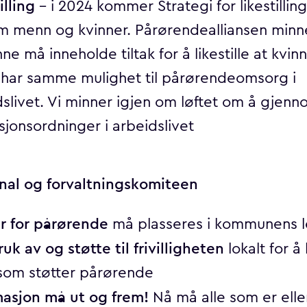
illing
– i 2024 kommer Strategi for likestilling
m menn og kvinner. Pårørendealliansen min
ne må inneholde tiltak for å likestille at kvin
har samme mulighet til pårørendeomsorg i
dslivet. Vi minner igjen om løftet om å gjen
jonsordninger i arbeidslivet
al og forvaltningskomiteen
r for pårørende
må plasseres i kommunens l
uk av og støtte til frivilligheten
lokalt for å
 som støtter pårørende
masjon må ut og frem!
Nå må alle som er eller