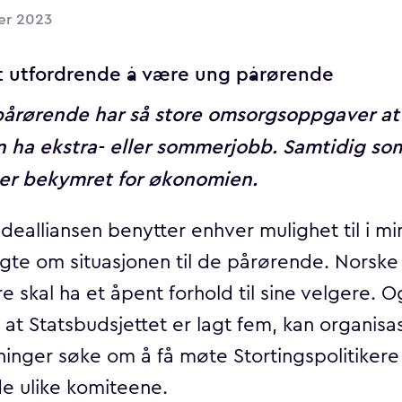
er 2023
t utfordrende å være ung pårørende
årørende har så store omsorgsoppgaver a
n ha ekstra- eller sommerjobb. Samtidig so
er bekymret for økonomien.
dealliansen benytter enhver mulighet til i m
lgte om situasjonen til de pårørende. Norske
re skal ha et åpent forhold til sine velgere. O
r at Statsbudsjettet er lagt fem, kan organisa
ninger søke om å få møte Stortingspolitiker
 de ulike komiteene.