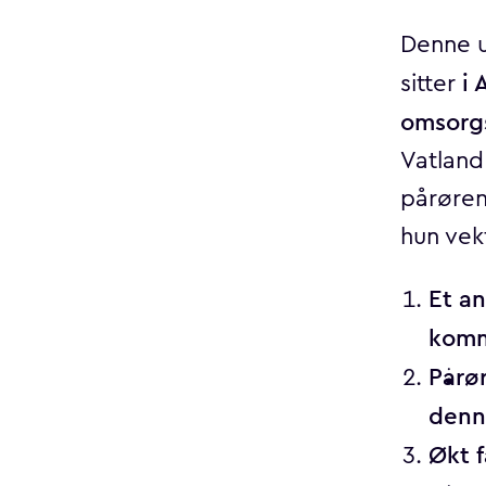
Denne u
i 
sitter
omsorg
Vatland
pårøren
hun vek
Et an
komm
Pårø
denn
Økt 