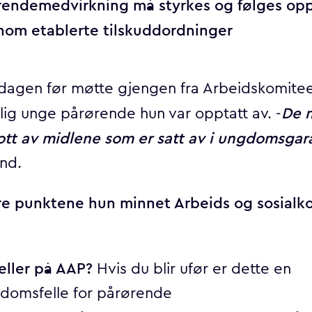
rendemedvirkning må styrkes og følges op
nom etablerte tilskuddordninger
dagen før møtte gjengen fra Arbeidskomitee
De 
lig unge pårørende hun var opptatt av. -
tt av midlene som er satt av i ungdomsgar
and.
e punktene hun minnet Arbeids og sosialk
 eller på AAP?
Hvis du blir ufør er dette en
gdomsfelle for pårørende