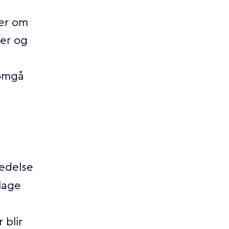
ner om
ner og
nomgå
edelse
 lage
 blir