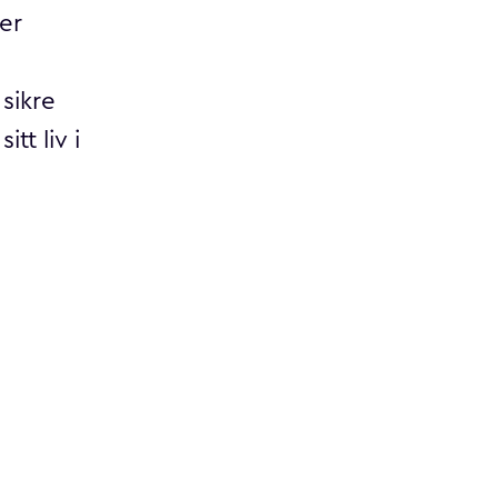
er
 sikre
tt liv i