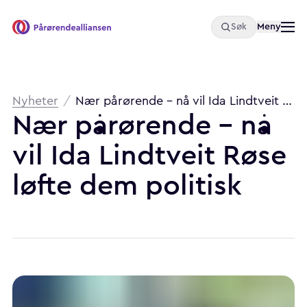
Åpne
Meny
Søk
Pårørendealliansen
Brødsmulesti
Nyheter
/
Nær pårørende – nå vil Ida Lindtveit Røse løfte dem politisk
Nær pårørende – nå
vil Ida Lindtveit Røse
løfte dem politisk