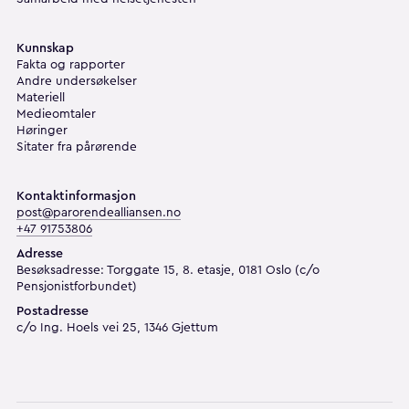
Kunnskap
Fakta og rapporter
Andre undersøkelser
Materiell
Medieomtaler
Høringer
Sitater fra pårørende
Kontaktinformasjon
post@parorendealliansen.no
+47 91753806
Adresse
Besøksadresse: Torggate 15, 8. etasje, 0181 Oslo (c/o
Pensjonistforbundet)
Postadresse
c/o Ing. Hoels vei 25, 1346 Gjettum