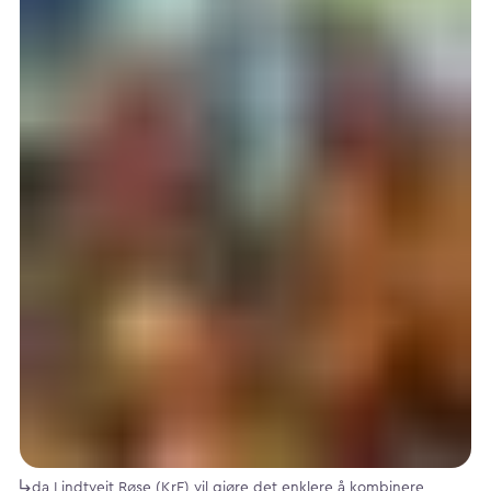
da Lindtveit Røse (KrF) vil gjøre det enklere å kombinere