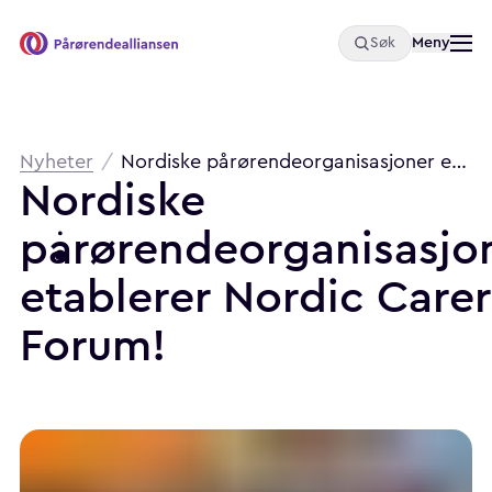
Åpne
Meny
Søk
Pårørendealliansen
Brødsmulesti
Nyheter
/
Nordiske pårørendeorganisasjoner etablerer Nordic Carers Forum!
Nordiske
pårørendeorganisasjo
etablerer
Nordic
Carer
Forum!