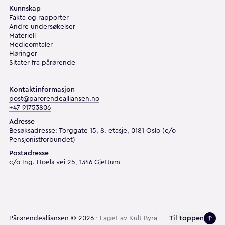
Kunnskap
Fakta og rapporter
Andre undersøkelser
Materiell
Medieomtaler
Høringer
Sitater fra pårørende
Kontaktinformasjon
post@parorendealliansen.no
+47 91753806
Adresse
Besøksadresse: Torggate 15, 8. etasje, 0181 Oslo (c/o
Pensjonistforbundet)
Postadresse
c/o Ing. Hoels vei 25, 1346 Gjettum
Til toppen
Pårørendealliansen
©
2026
· Laget av
Kult Byrå