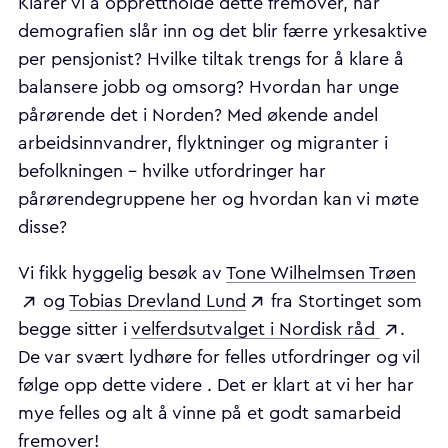
Klarer vi å opprettholde dette fremover, når
demografien slår inn og det blir færre yrkesaktive
per pensjonist? Hvilke tiltak trengs for å klare å
balansere jobb og omsorg? Hvordan har unge
pårørende det i Norden? Med økende andel
arbeidsinnvandrer, flyktninger og migranter i
befolkningen – hvilke utfordringer har
pårørendegruppene her og hvordan kan vi møte
disse?
Vi fikk hyggelig besøk av
Tone Wilhelmsen Trøen
og
Tobias Drevland Lund
fra Stortinget som
begge sitter i
velferdsutvalget i Nordisk råd
.
De var svært lydhøre for felles utfordringer og vil
følge opp dette videre . Det er klart at vi her har
mye felles og alt å vinne på et godt samarbeid
fremover!