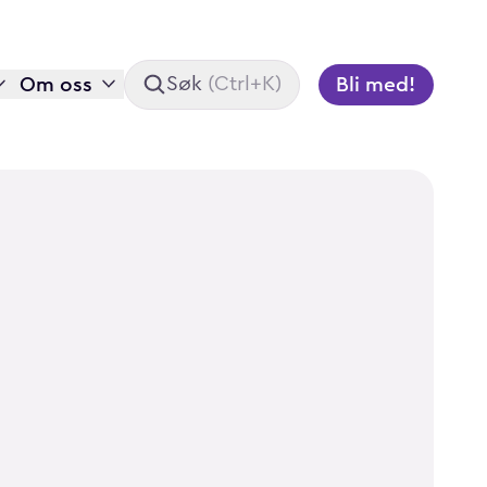
Om oss
Bli med!
Søk
(
Ctrl+K
)