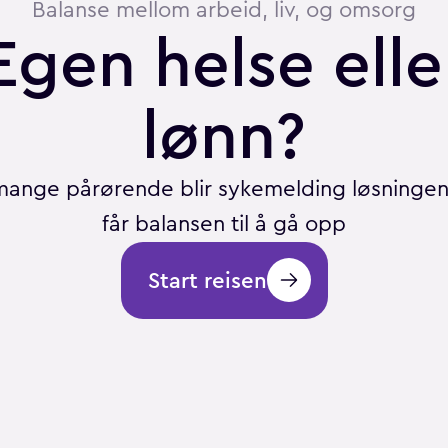
Balanse mellom arbeid, liv, og omsorg
Egen helse elle
lønn?
mange pårørende blir sykemelding løsninge
får balansen til å gå opp
Start reisen