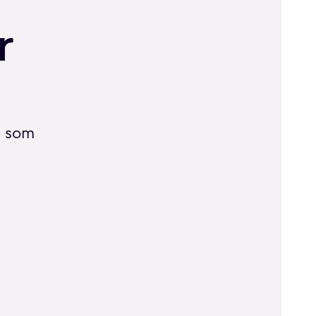
r
n som