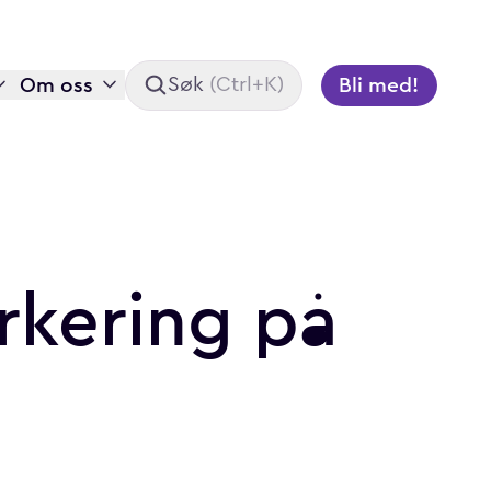
Om oss
Bli med!
Søk
(
Ctrl+K
)
rkering
på