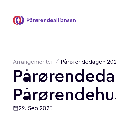
Pårørendealliansen
Brødsmulesti
Arrangementer
/
Pårørendedagen 2025
Pårørended
Pårørendehu
22. Sep 2025