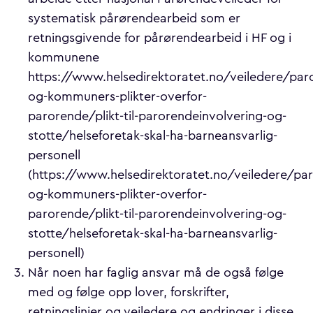
systematisk pårørendearbeid som er
retningsgivende for pårørendearbeid i HF og i
kommunene
https://www.helsedirektoratet.no/veiledere/par
og-kommuners-plikter-overfor-
parorende/plikt-til-parorendeinvolvering-og-
stotte/helseforetak-skal-ha-barneansvarlig-
personell
(https://www.helsedirektoratet.no/veiledere/par
og-kommuners-plikter-overfor-
parorende/plikt-til-parorendeinvolvering-og-
stotte/helseforetak-skal-ha-barneansvarlig-
personell)
Når noen har faglig ansvar må de også følge
med og følge opp lover, forskrifter,
retningslinjer og veiledere og endringer i disse