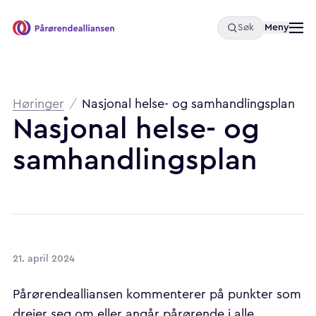
Åpne
Meny
Søk
Pårørendealliansen
Brødsmulesti
Høringer
/
Nasjonal helse- og samhandlingsplan
Nasjonal
helse-
og
samhandlingsplan
21. april 2024
Pårørendealliansen kommenterer på punkter som
dreier seg om eller angår pårørende i alle