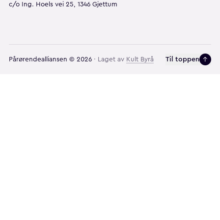
c/o Ing. Hoels vei 25, 1346 Gjettum
Til toppen
Pårørendealliansen
©
2026
· Laget av
Kult Byrå