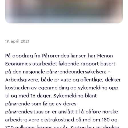
19. april 2021
På oppdrag fra Pårørendealliansen har Menon
Economics utarbeidet følgende rapport basert
på den nasjonale pårørendeundersøkelsen: -
Arbeidsgivere, både private og offentlige, dekker
kostnaden av egenmelding og sykemelding opp
til og med 16 dager. Sykemelding blant
pårørende som følge av deres
pårørendesituasjon er anslått til å påføre norske
arbeids-givere ekstrakostnad på mellom 180 og
700 millioner kroner per år. Staten har et direkte