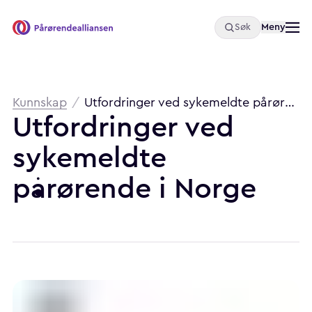
Åpne
Meny
Søk
Pårørendealliansen
Brødsmulesti
Kunnskap
/
Utfordringer ved sykemeldte pårørende i Norge
Utfordringer
ved
sykemeldte
pårørende
i
Norge