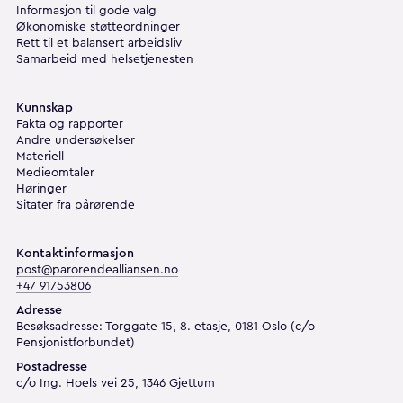
Informasjon til gode valg
Økonomiske støtteordninger
Rett til et balansert arbeidsliv
Samarbeid med helsetjenesten
Kunnskap
Fakta og rapporter
Andre undersøkelser
Materiell
Medieomtaler
Høringer
Sitater fra pårørende
Kontaktinformasjon
post@parorendealliansen.no
+47 91753806
Adresse
Besøksadresse: Torggate 15, 8. etasje, 0181 Oslo (c/o
Pensjonistforbundet)
Postadresse
c/o Ing. Hoels vei 25, 1346 Gjettum