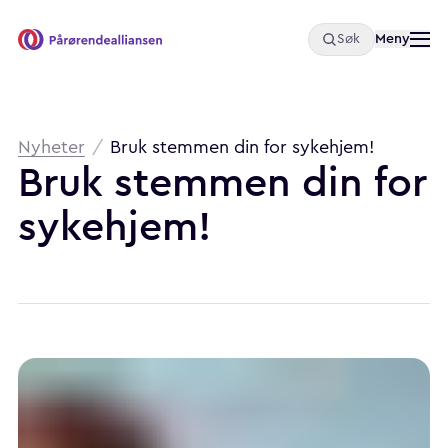
Åpne
Meny
Søk
Pårørendealliansen
Brødsmulesti
Nyheter
/
Bruk stemmen din for sykehjem!
Bruk stemmen din for
sykehjem!