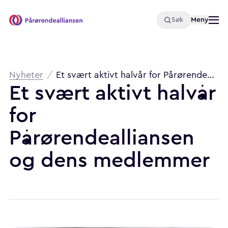
Åpne
Meny
Søk
Pårørendealliansen
Brødsmulesti
Nyheter
/
Et svært aktivt halvår for Pårørendealliansen og dens medlemmer
Et
svært
aktivt
halvår
for
Pårørendealliansen
og
dens
medlemmer