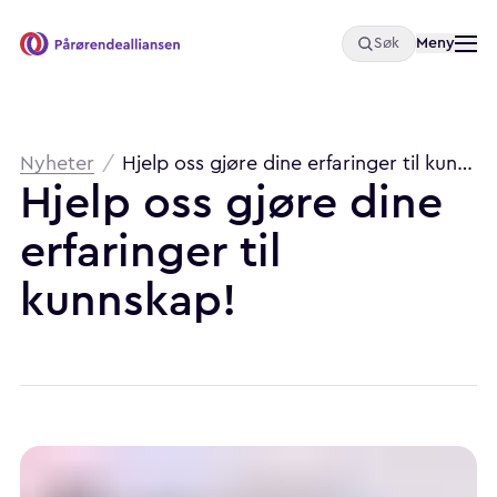
Åpne
Meny
Søk
Pårørendealliansen
Brødsmulesti
Nyheter
/
Hjelp oss gjøre dine erfaringer til kunnskap!
Hjelp
oss
gjøre
dine
erfaringer
til
kunnskap!