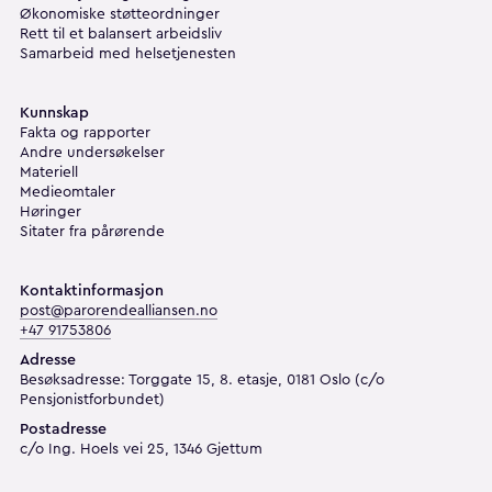
Økonomiske støtteordninger
Rett til et balansert arbeidsliv
Samarbeid med helsetjenesten
Kunnskap
Fakta og rapporter
Andre undersøkelser
Materiell
Medieomtaler
Høringer
Sitater fra pårørende
Kontaktinformasjon
post@parorendealliansen.no
+47 91753806
Adresse
Besøksadresse: Torggate 15, 8. etasje, 0181 Oslo (c/o
Pensjonistforbundet)
Postadresse
c/o Ing. Hoels vei 25, 1346 Gjettum