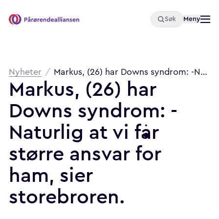
Åpne
Meny
Søk
Pårørendealliansen
Brødsmulesti
Nyheter
/
Markus, (26) har Downs syndrom: -Naturlig at vi får større ansvar for ham, sier storebroren.
Markus,
(26)
har
Downs
syndrom:
-
Naturlig
at
vi
får
større
ansvar
for
ham,
sier
storebroren.