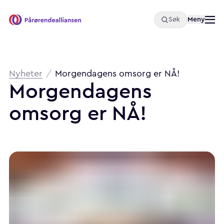
Åpne
Meny
Søk
Pårørendealliansen
Brødsmulesti
Nyheter
/
Morgendagens omsorg er NÅ!
Morgendagens
omsorg
er
NÅ!