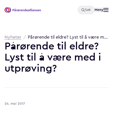
Åpne
Meny
Søk
Pårørendealliansen
Brødsmulesti
Nyheter
/
Pårørende til eldre? Lyst til å være med i utprøving?
Pårørende
til
eldre?
Lyst
til
å
være
med
i
utprøving?
24. mai 2017