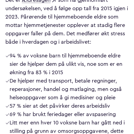
Det er
Ældresagen
som ha gjennomført
undersøkelsen, ved å følge opp tall fra 2015 igjen i
2023. Pårørende til hjemmeboende eldre som
mottar hjemmetjenester opplever at stadig flere
oppgaver faller på dem. Det medfører økt stress
både i hverdagen og i arbeidslivet:
94 % av voksne barn til hjemmeboende eldre
sier de hjelper dem på ulikt vis, noe som er en
økning fra 83 % i 2015
De hjelper med transport, betale regninger,
reperasjoner, handel og matlaging, men også
helseoppgaver som å gi medisiner og pleie
57 % sier at det påvirker deres arbeidsliv
69 % har brukt feriedager eller avspasering
Litt mer enn hver 10 voksne barn har gått ned i
stilling på grunn av omsorgsoppgavene, dette