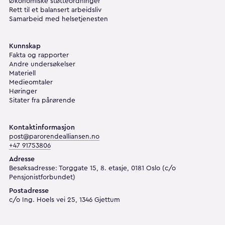
Økonomiske støtteordninger
Rett til et balansert arbeidsliv
Samarbeid med helsetjenesten
Kunnskap
Fakta og rapporter
Andre undersøkelser
Materiell
Medieomtaler
Høringer
Sitater fra pårørende
Kontaktinformasjon
post@parorendealliansen.no
+47 91753806
Adresse
Besøksadresse: Torggate 15, 8. etasje, 0181 Oslo (c/o
Pensjonistforbundet)
Postadresse
c/o Ing. Hoels vei 25, 1346 Gjettum