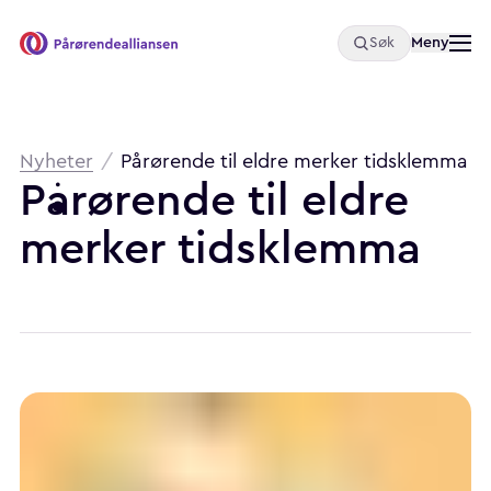
Åpne
Meny
Søk
Pårørendealliansen
Brødsmulesti
Nyheter
/
Pårørende til eldre merker tidsklemma
Pårørende
til
eldre
merker
tidsklemma