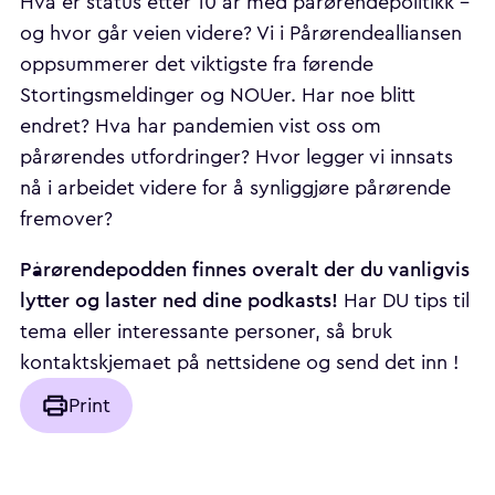
Hva er status etter 10 år med pårørendepolitikk –
og hvor går veien videre? Vi i Pårørendealliansen
oppsummerer det viktigste fra førende
Stortingsmeldinger og NOUer. Har noe blitt
endret? Hva har pandemien vist oss om
pårørendes utfordringer? Hvor legger vi innsats
nå i arbeidet videre for å synliggjøre pårørende
fremover?
Pårørendepodden finnes overalt der du vanligvis
lytter og laster ned dine podkasts!
Har DU tips til
tema eller interessante personer, så bruk
kontaktskjemaet på nettsidene og send det inn !
Print