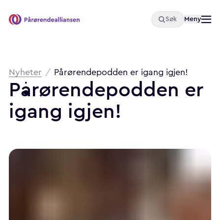
Åpne
Meny
Søk
Pårørendealliansen
Brødsmulesti
Nyheter
/
Pårørendepodden er igang igjen!
Pårørendepodden
er
igang
igjen!