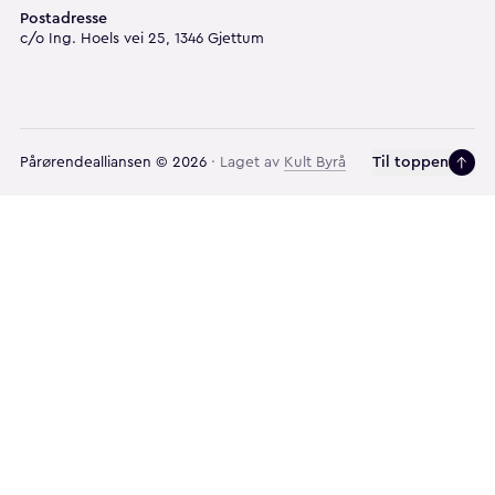
Postadresse
c/o Ing. Hoels vei 25, 1346 Gjettum
Til toppen
Pårørendealliansen
©
2026
· Laget av
Kult Byrå