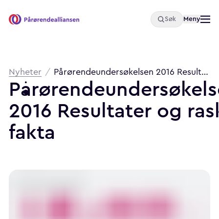
Åpne
Meny
Søk
Pårørendealliansen
Brødsmulesti
Nyheter
/
Pårørendeundersøkelsen 2016 Resultater og raske fakta
Pårørendeundersøkels
2016
Resultater
og
ras
fakta