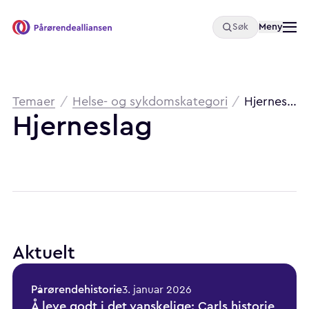
Åpne
Meny
Søk
Pårørendealliansen
Brødsmulesti
Temaer
/
Helse- og sykdomskategori
/
Hjerneslag
Hjerneslag
Aktuelt
Pårørendehistorie
3. januar 2026
Å leve godt i det vanskelige: Carls historie