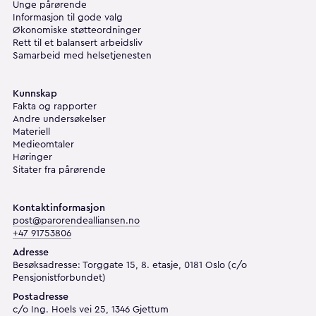
Unge pårørende
Informasjon til gode valg
Økonomiske støtteordninger
Rett til et balansert arbeidsliv
Samarbeid med helsetjenesten
Kunnskap
Fakta og rapporter
Andre undersøkelser
Materiell
Medieomtaler
Høringer
Sitater fra pårørende
Kontaktinformasjon
post@parorendealliansen.no
+47 91753806
Adresse
Besøksadresse: Torggate 15, 8. etasje, 0181 Oslo (c/o
Pensjonistforbundet)
Postadresse
c/o Ing. Hoels vei 25, 1346 Gjettum