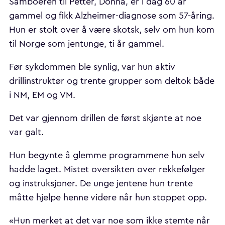
Samboeren til Petter, Donna, er i dag 60 år
gammel og fikk Alzheimer-diagnose som 57-åring.
Hun er stolt over å være skotsk, selv om hun kom
til Norge som jentunge, ti år gammel.
Før sykdommen ble synlig, var hun aktiv
drillinstruktør og trente grupper som deltok både
i NM, EM og VM.
Det var gjennom drillen de først skjønte at noe
var galt.
Hun begynte å glemme programmene hun selv
hadde laget. Mistet oversikten over rekkefølger
og instruksjoner. De unge jentene hun trente
måtte hjelpe henne videre når hun stoppet opp.
«Hun merket at det var noe som ikke stemte når