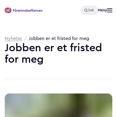
Åpne
Meny
Søk
Pårørendealliansen
Brødsmulesti
Nyheter
/
Jobben er et fristed for meg
Jobben er et fristed
for meg