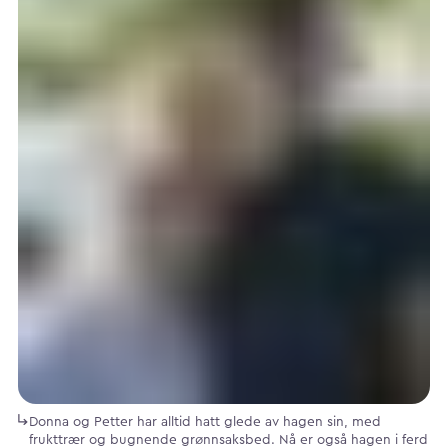
Donna og Petter har alltid hatt glede av hagen sin, med
frukttrær og bugnende grønnsaksbed. Nå er også hagen i ferd