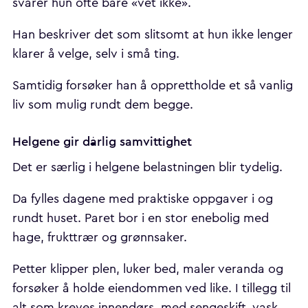
svarer hun ofte bare «vet ikke».
Han beskriver det som slitsomt at hun ikke lenger
klarer å velge, selv i små ting.
Samtidig forsøker han å opprettholde et så vanlig
liv som mulig rundt dem begge.
Helgene gir dårlig samvittighet
Det er særlig i helgene belastningen blir tydelig.
Da fylles dagene med praktiske oppgaver i og
rundt huset. Paret bor i en stor enebolig med
hage, frukttrær og grønnsaker.
Petter klipper plen, luker bed, maler veranda og
forsøker å holde eiendommen ved like. I tillegg til
alt som kreves innendørs, med sengeskift, vask