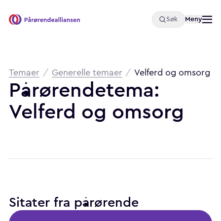
Åpne
Meny
Søk
Pårørendealliansen
Brødsmulesti
Temaer
/
Generelle temaer
/
Velferd og omsorg
Pårørendetema:
Velferd
og
omsorg
Sitater fra pårørende