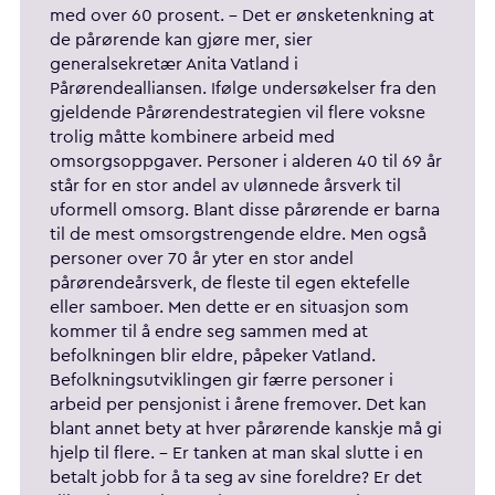
med over 60 prosent. – Det er ønsketenkning at
de pårørende kan gjøre mer, sier
generalsekretær Anita Vatland i
Pårørendealliansen. Ifølge undersøkelser fra den
gjeldende Pårørendestrategien vil flere voksne
trolig måtte kombinere arbeid med
omsorgsoppgaver. Personer i alderen 40 til 69 år
står for en stor andel av ulønnede årsverk til
uformell omsorg. Blant disse pårørende er barna
til de mest omsorgstrengende eldre. Men også
personer over 70 år yter en stor andel
pårørendeårsverk, de fleste til egen ektefelle
eller samboer. Men dette er en situasjon som
kommer til å endre seg sammen med at
befolkningen blir eldre, påpeker Vatland.
Befolkningsutviklingen gir færre personer i
arbeid per pensjonist i årene fremover. Det kan
blant annet bety at hver pårørende kanskje må gi
hjelp til flere. – Er tanken at man skal slutte i en
betalt jobb for å ta seg av sine foreldre? Er det